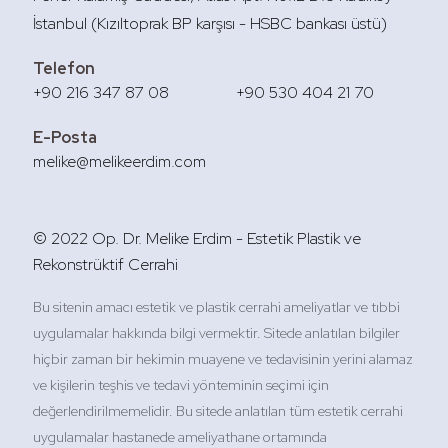
İstanbul (Kızıltoprak BP karşısı - HSBC bankası üstü)
Telefon
+90 216 347 87 08
+90 530 404 21 70
E-Posta
melike@melikeerdim.com
© 2022 Op. Dr. Melike Erdim - Estetik Plastik ve
Rekonstrüktif Cerrahi
Bu sitenin amacı estetik ve plastik cerrahi ameliyatlar ve tıbbi
uygulamalar hakkında bilgi vermektir. Sitede anlatılan bilgiler
hiçbir zaman bir hekimin muayene ve tedavisinin yerini alamaz
ve kişilerin teşhis ve tedavi yönteminin seçimi için
değerlendirilmemelidir. Bu sitede anlatılan tüm estetik cerrahi
uygulamalar hastanede ameliyathane ortamında